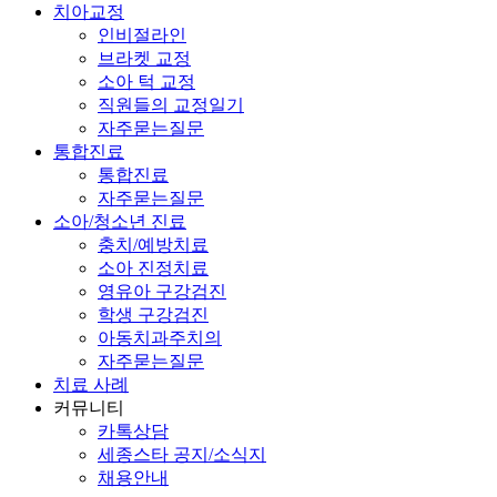
치아교정
인비절라인
브라켓 교정
소아 턱 교정
직원들의 교정일기
자주묻는질문
통합진료
통합진료
자주묻는질문
소아/청소년 진료
충치/예방치료
소아 진정치료
영유아 구강검진
학생 구강검진
아동치과주치의
자주묻는질문
치료 사례
커뮤니티
카톡상담
세종스타 공지/소식지
채용안내