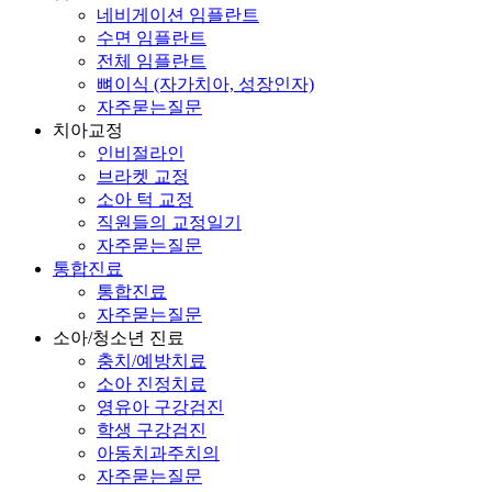
네비게이션 임플란트
수면 임플란트
전체 임플란트
뼈이식 (자가치아, 성장인자)
자주묻는질문
치아교정
인비절라인
브라켓 교정
소아 턱 교정
직원들의 교정일기
자주묻는질문
통합진료
통합진료
자주묻는질문
소아/청소년 진료
충치/예방치료
소아 진정치료
영유아 구강검진
학생 구강검진
아동치과주치의
자주묻는질문