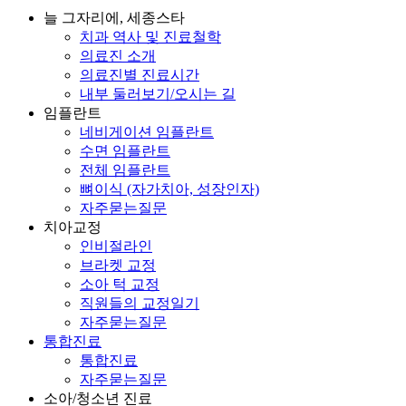
늘 그자리에, 세종스타
치과 역사 및 진료철학
의료진 소개
의료진별 진료시간
내부 둘러보기/오시는 길
임플란트
네비게이션 임플란트
수면 임플란트
전체 임플란트
뼈이식 (자가치아, 성장인자)
자주묻는질문
치아교정
인비절라인
브라켓 교정
소아 턱 교정
직원들의 교정일기
자주묻는질문
통합진료
통합진료
자주묻는질문
소아/청소년 진료