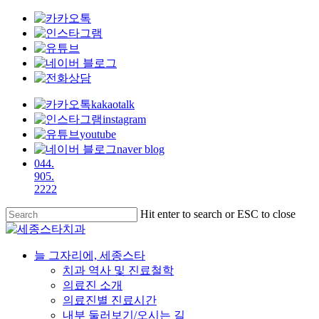
kakaotalk
instagram
youtube
naver blog
044.
905.
2222
Skip
Hit enter to search or ESC to close
to
Close
main
Search
content
Menu
늘 그자리에, 세종스타
치과 역사 및 진료철학
의료진 소개
의료진별 진료시간
내부 둘러보기/오시는 길